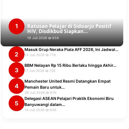
1
Ratusan Pelajar di Sidoarjo Positif
HIV, Disdikbud Siapkan…
19 Juli 2026
856
Masuk Grup Neraka Piala AFF 2026, Ini Jadwal…
2
14 Juli 2026
778
BBM Nelayan Rp 15 Ribu Berlaku hingga Akhir…
3
17 Juli 2026
726
Manchester United Resmi Datangkan Empat
4
Pemain Baru untuk…
28 Juli 2026
676
Delegasi ASEAN Pelajari Praktik Ekonomi Biru
5
Banyuwangi dalam…
14 Juli 2026
648