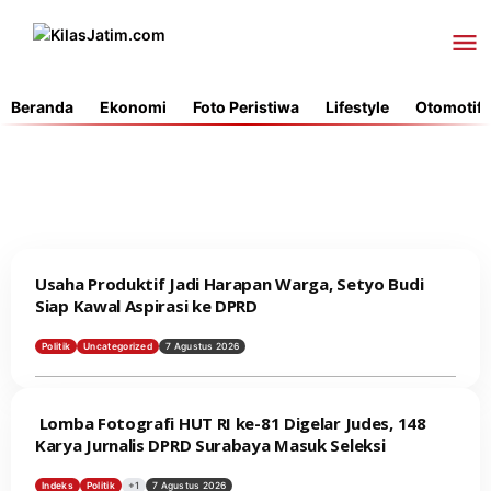
Lewati
ke
konten
Beranda
Ekonomi
Foto Peristiwa
Lifestyle
Otomotif
KilasJatim.com
Usaha Produktif Jadi Harapan Warga, Setyo Budi
Siap Kawal Aspirasi ke DPRD
Politik
Uncategorized
7 Agustus 2026
‎ Lomba Fotografi HUT RI ke-81 Digelar Judes, 148
Karya Jurnalis DPRD Surabaya Masuk Seleksi
Indeks
Politik
+1
7 Agustus 2026