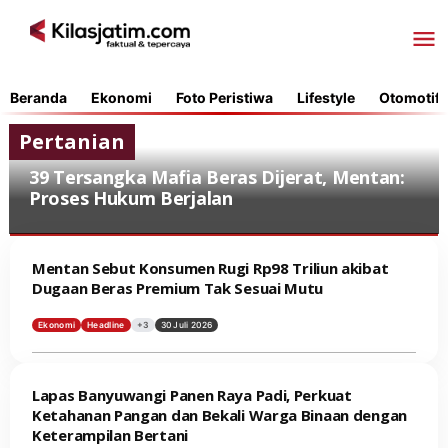
Lewati
ke
konten
Beranda
Ekonomi
Foto Peristiwa
Lifestyle
Otomotif
Pertanian
39 Tersangka Mafia Beras Dijerat, Mentan:
Proses Hukum Berjalan
Ekonomi
,
Mentan Sebut Konsumen Rugi Rp98 Triliun akibat
Headline
,
Dugaan Beras Premium Tak Sesuai Mutu
Indeks
,
Ekonomi
Headline
+3
30 Juli 2026
Pemerintahan
,
Pertanian
Lapas Banyuwangi Panen Raya Padi, Perkuat
3
Ketahanan Pangan dan Bekali Warga Binaan dengan
Agustus
2026
Keterampilan Bertani