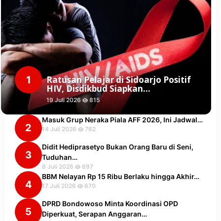
1
Ratusan Pelajar di Sidoarjo Positif
HIV, Disdikbud Siapkan…
19 Juli 2026
815
Masuk Grup Neraka Piala AFF 2026, Ini Jadwal…
2
14 Juli 2026
762
Didit Hediprasetyo Bukan Orang Baru di Seni,
3
Tuduhan…
8 Juli 2026
697
BBM Nelayan Rp 15 Ribu Berlaku hingga Akhir…
4
17 Juli 2026
670
DPRD Bondowoso Minta Koordinasi OPD
5
Diperkuat, Serapan Anggaran…