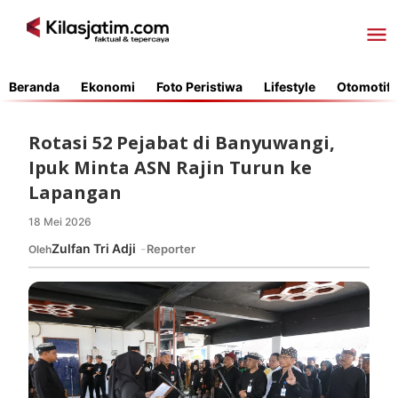
Lewati
ke
konten
Beranda
Ekonomi
Foto Peristiwa
Lifestyle
Otomotif
Rotasi 52 Pejabat di Banyuwangi,
Ipuk Minta ASN Rajin Turun ke
Lapangan
18 Mei 2026
oleh
Redaksi
Zulfan Tri Adji
Reporter
Oleh
Kilasjatim