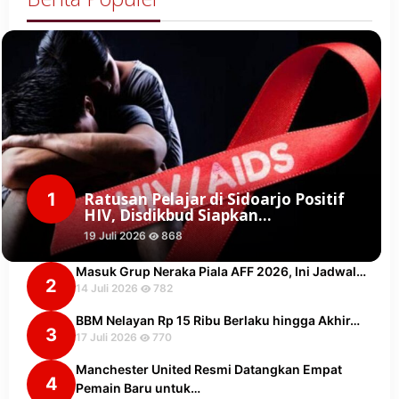
1
Ratusan Pelajar di Sidoarjo Positif
HIV, Disdikbud Siapkan…
19 Juli 2026
868
Masuk Grup Neraka Piala AFF 2026, Ini Jadwal…
2
14 Juli 2026
782
BBM Nelayan Rp 15 Ribu Berlaku hingga Akhir…
3
17 Juli 2026
770
Manchester United Resmi Datangkan Empat
4
Pemain Baru untuk…