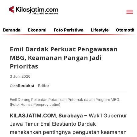
Lewati
ke
konten
Beranda
Ekonomi
Foto Peristiwa
Lifestyle
Otomotif
Emil Dardak Perkuat Pengawasan
MBG, Keamanan Pangan Jadi
Prioritas
3 Juni 2026
oleh
Redaksi
Redaksi
Editor
Oleh
Emil Dorong Pelibatan Petani dan Peternak dalam Program MBG.
(Foto: Humas Pemprov Jatim)
KILASJATIM.COM, Surabaya
– Wakil Gubernur
Jawa Timur Emil Elestianto Dardak
menekankan pentingnya penguatan keamanan