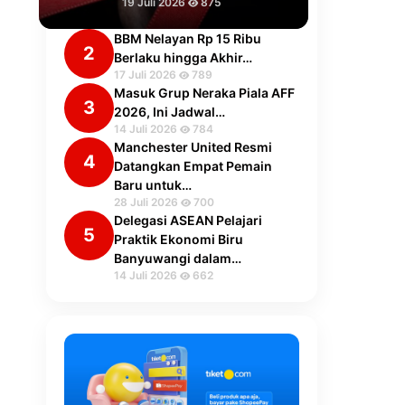
19 Juli 2026
875
BBM Nelayan Rp 15 Ribu
2
Berlaku hingga Akhir…
17 Juli 2026
789
Masuk Grup Neraka Piala AFF
3
2026, Ini Jadwal…
14 Juli 2026
784
Manchester United Resmi
4
Datangkan Empat Pemain
Baru untuk…
28 Juli 2026
700
Delegasi ASEAN Pelajari
5
Praktik Ekonomi Biru
Banyuwangi dalam…
14 Juli 2026
662