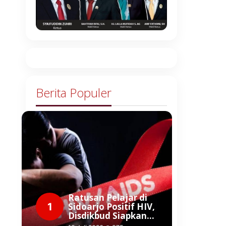
Berita Populer
Ratusan Pelajar di
1
Sidoarjo Positif HIV,
Disdikbud Siapkan…