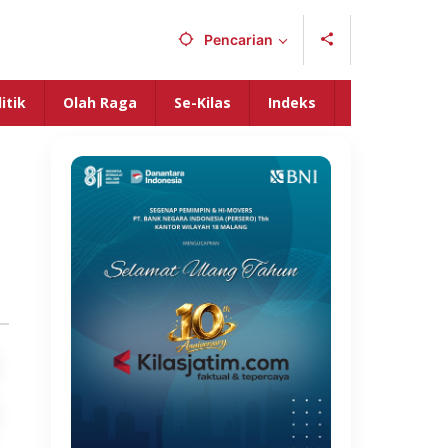
Pencarian
itik
Olah Raga
Se-Kilas
Indeks