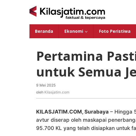
Lewati
ke
konten
Beranda
Ekonomi
Foto Peristiwa
Pertamina Past
untuk Semua Je
9 Mei 2025
oleh
Kilasjatim.com
oleh
Kilasjatim.com
KILASJATIM.COM, Surabaya
– Hingga 5
avtur diserap oleh maskapai penerbangan
95.700 KL yang telah disiapkan untuk 