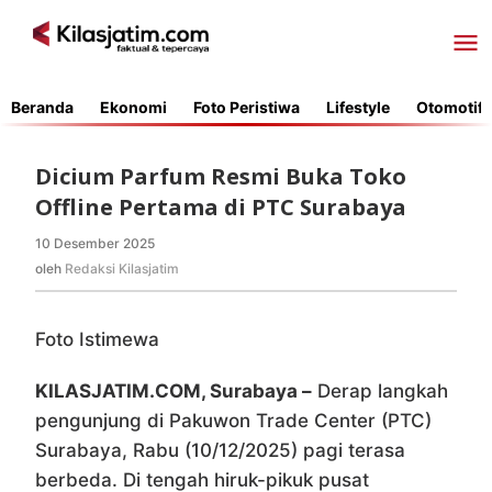
Lewati
ke
konten
Beranda
Ekonomi
Foto Peristiwa
Lifestyle
Otomotif
Dicium Parfum Resmi Buka Toko
Offline Pertama di PTC Surabaya
10 Desember 2025
oleh
Redaksi
oleh
Redaksi Kilasjatim
Kilasjatim
Foto Istimewa
KILASJATIM.COM, Surabaya –
Derap langkah
pengunjung di Pakuwon Trade Center (PTC)
Surabaya, Rabu (10/12/2025) pagi terasa
berbeda. Di tengah hiruk-pikuk pusat