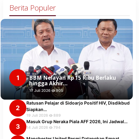
Berita Populer
1
BBM Nelayan Rp 15 Ribu Berlaku
hingga Akhir…
17 Juli 2026
905
Ratusan Pelajar di Sidoarjo Positif HIV, Disdikbud
2
Siapkan…
19 Juli 2026
889
Masuk Grup Neraka Piala AFF 2026, Ini Jadwal…
3
14 Juli 2026
794
Manchester United Resmi Datangkan Empat