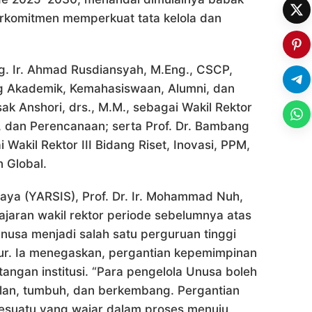
rkomitmen memperkuat tata kelola dan
ng. Ir. Ahmad Rusdiansyah, M.Eng., CSCP,
ng Akademik, Kemahasiswaan, Alumni, dan
k Anshori, drs., M.M., sebagai Wakil Rektor
, dan Perencanaan; serta Prof. Dr. Bambang
 Wakil Rektor III Bidang Riset, Inovasi, PPM,
 Global.
aya (YARSIS), Prof. Dr. Ir. Mohammad Nuh,
jaran wakil rektor periode sebelumnya atas
usa menjadi salah satu perguruan tinggi
ur. Ia menegaskan, pergantian kepemimpinan
angan institusi. “Para pengelola Unusa boleh
jalan, tumbuh, dan berkembang. Pergantian
esuatu yang wajar dalam proses menuju