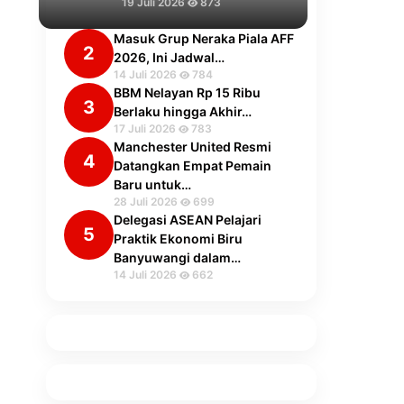
19 Juli 2026
873
Masuk Grup Neraka Piala AFF
2
2026, Ini Jadwal…
14 Juli 2026
784
BBM Nelayan Rp 15 Ribu
3
Berlaku hingga Akhir…
17 Juli 2026
783
Manchester United Resmi
4
Datangkan Empat Pemain
Baru untuk…
28 Juli 2026
699
Delegasi ASEAN Pelajari
5
Praktik Ekonomi Biru
Banyuwangi dalam…
14 Juli 2026
662