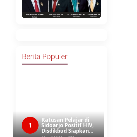
Berita Populer
Ratusan Pelajar di
1
Sidoarjo Positif HIV,
Disdikbud Siapkan…