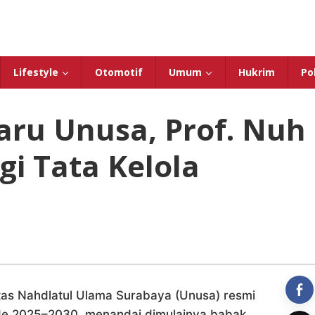
Lifestyle
Otomotif
Umum
Hukrim
Pol
aru Unusa, Prof. Nuh
i Tata Kelola
itas Nahdlatul Ulama Surabaya (Unusa) resmi
iode 2025–2030, menandai dimulainya babak