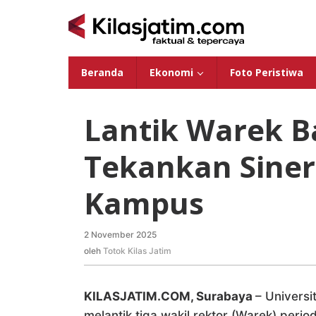
Lewati
ke
konten
Beranda
Ekonomi
Foto Peristiwa
Lantik Warek B
Tekankan Sinerg
Kampus
2 November 2025
oleh
Totok
oleh
Totok Kilas Jatim
Kilas
Jatim
KILASJATIM.COM, Surabaya
– Univers
melantik tiga wakil rektor (Warek) per