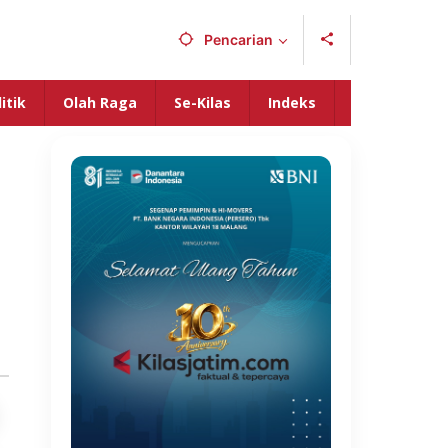
Pencarian
itik
Olah Raga
Se-Kilas
Indeks