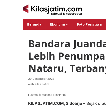
Lewati
ke
konten
Beranda
Ekonomi
Foto Peristiwa
Bandara Juanda
Lebih Penumpa
Nataru, Terban
29 Desember 2023
oleh
Kilas
oleh
Kilas Jatim
Jatim
Ilustrasi (Foto: dok kilasjatim)
KILASJATIM.COM, Sidoarjo –
Sejak dib