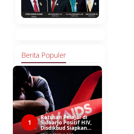
Berita Populer
Ratusan Pelajar di
1
Sidoarjo Positif HIV,
Disdikbud Siapkan…