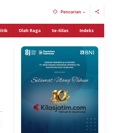
Pencarian
itik
Olah Raga
Se-Kilas
Indeks