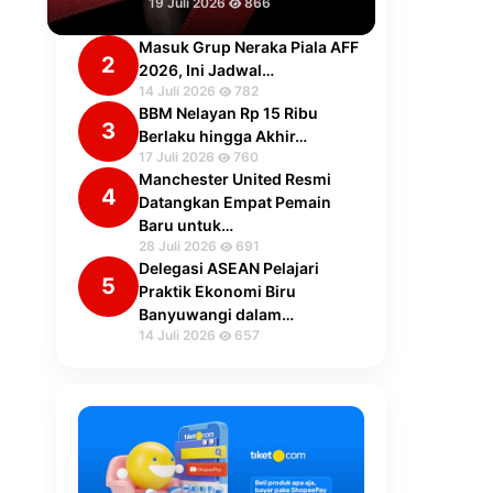
19 Juli 2026
866
Masuk Grup Neraka Piala AFF
2
2026, Ini Jadwal…
14 Juli 2026
782
BBM Nelayan Rp 15 Ribu
3
Berlaku hingga Akhir…
17 Juli 2026
760
Manchester United Resmi
4
Datangkan Empat Pemain
Baru untuk…
28 Juli 2026
691
Delegasi ASEAN Pelajari
5
Praktik Ekonomi Biru
Banyuwangi dalam…
14 Juli 2026
657