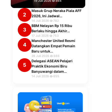
19 Juli 2026
864
Masuk Grup Neraka Piala AFF
2
2026, Ini Jadwal…
14 Juli 2026
782
BBM Nelayan Rp 15 Ribu
3
Berlaku hingga Akhir…
17 Juli 2026
753
Manchester United Resmi
4
Datangkan Empat Pemain
Baru untuk…
28 Juli 2026
688
Delegasi ASEAN Pelajari
5
Praktik Ekonomi Biru
Banyuwangi dalam…
14 Juli 2026
655