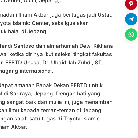
c Center, Aichi, Jepang).
dani Ilham Akbar juga bertugas jadi Ustad
ota Islamic Center, sekaligus akan
k halal di Jepang.
endi Santoso dan almarhumah Dewi Rikhana
ketika dirinya ikut seleksi tingkat fakultas
 FEBTD Unusa, Dr. Ubaidillah Zuhdi, ST,
magang internasional.
dapat amanah Bapak Dekan FEBTD untuk
 di Sariraya, Jepang. Dengan hati yang
g sangat baik dan mulia ini, juga menambah
an ilmu kepada teman-teman di Jepang.
engan salah satu tugas di Toyota Islamic
ham Akbar.