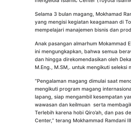
mengelola Islamic Center (Toyota Islami
Selama 3 bulan magang, Mokhamad Rama
yang mengisi kegiatan keagamaan di Toy
mempelajari manajemen bisnis dan produ
Anak pasangan almarhum Mokammad Ef
ini mengungkapkan, bahwa semua berawal 
dan hingga direkomendasikan oleh Dekan
M.Eng., M.SM,. untuk mengikuti seleksi 
“Pengalaman magang dimulai saat men
mengikuti program magang internasional
lapang, siap mengambil kesempatan yan
wawasan dan keilmuan serta membagik
Terlebih karena hobi Qiro’ah, dan pas d
Center,” terang Mokhammad Ramdani Il