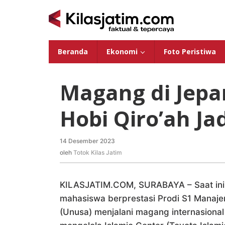
Lewati
ke
konten
Beranda
Ekonomi
Foto Peristiwa
Magang di Jep
Hobi Qiro’ah Ja
14 Desember 2023
oleh
Totok
oleh
Totok Kilas Jatim
Kilas
Jatim
KILASJATIM.COM, SURABAYA – Saat in
mahasiswa berprestasi Prodi S1 Manaje
(Unusa) menjalani magang internasional 