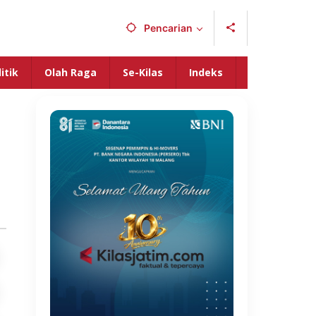
Pencarian
itik
Olah Raga
Se-Kilas
Indeks
a