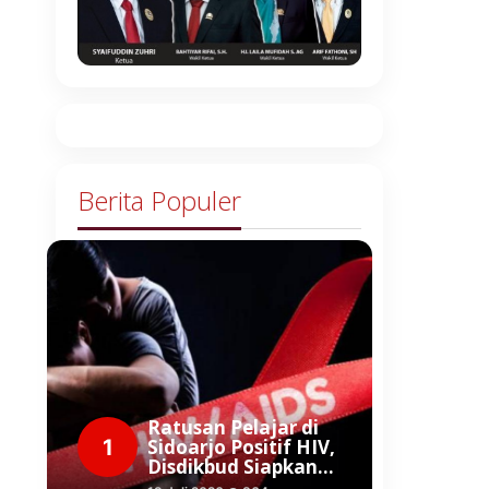
Berita Populer
Ratusan Pelajar di
1
Sidoarjo Positif HIV,
Disdikbud Siapkan…