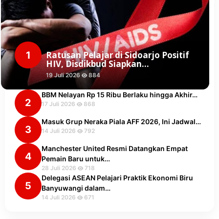
1
Ratusan Pelajar di Sidoarjo Positif
HIV, Disdikbud Siapkan…
19 Juli 2026
884
BBM Nelayan Rp 15 Ribu Berlaku hingga Akhir…
2
17 Juli 2026
868
Masuk Grup Neraka Piala AFF 2026, Ini Jadwal…
3
14 Juli 2026
792
Manchester United Resmi Datangkan Empat
4
Pemain Baru untuk…
28 Juli 2026
718
Delegasi ASEAN Pelajari Praktik Ekonomi Biru
5
Banyuwangi dalam…
14 Juli 2026
671