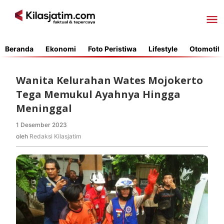
Lewati
ke
konten
Beranda
Ekonomi
Foto Peristiwa
Lifestyle
Otomotif
Wanita Kelurahan Wates Mojokerto
Tega Memukul Ayahnya Hingga
Meninggal
1 Desember 2023
oleh
Redaksi
oleh
Redaksi Kilasjatim
Kilasjatim