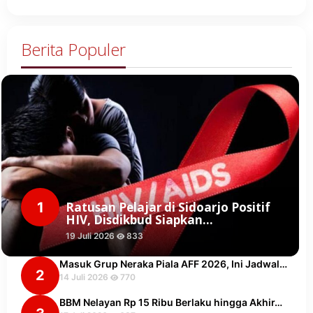
Berita Populer
1
Ratusan Pelajar di Sidoarjo Positif
HIV, Disdikbud Siapkan…
19 Juli 2026
833
Masuk Grup Neraka Piala AFF 2026, Ini Jadwal…
2
14 Juli 2026
770
BBM Nelayan Rp 15 Ribu Berlaku hingga Akhir…