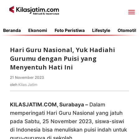
Lewati
ke
konten
Beranda
Ekonomi
Foto Peristiwa
Lifestyle
Otomotif
Hari Guru Nasional, Yuk Hadiahi
Gurumu dengan Puisi yang
Menyentuh Hati Ini
21 November 2023
oleh
Kilas
oleh
Kilas Jatim
Jatim
KILASJATIM.COM, Surabaya –
Dalam
memperingati Hari Guru Nasional yang jatuh
pada Sabtu, 25 November 2023, siswa-siswi
di Indonesia bisa menuliskan puisi indah untuk
guru-gurunya di sekolah.