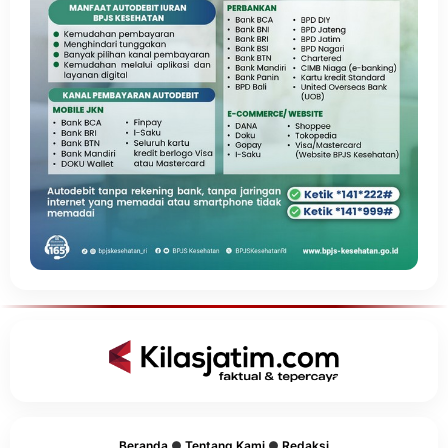
Beranda
●
Tentang Kami
●
Redaksi