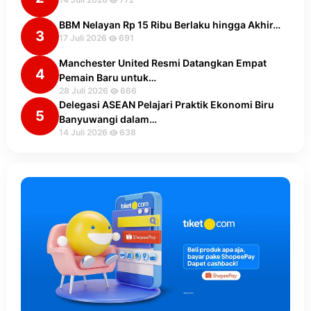
BBM Nelayan Rp 15 Ribu Berlaku hingga Akhir…
3
17 Juli 2026
691
Manchester United Resmi Datangkan Empat
4
Pemain Baru untuk…
28 Juli 2026
666
Delegasi ASEAN Pelajari Praktik Ekonomi Biru
5
Banyuwangi dalam…
14 Juli 2026
638