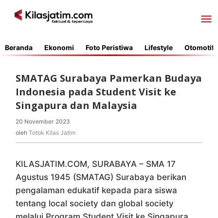
Lewati
ke
konten
Beranda
Ekonomi
Foto Peristiwa
Lifestyle
Otomotif
SMATAG Surabaya Pamerkan Budaya
Indonesia pada Student Visit ke
Singapura dan Malaysia
20 November 2023
oleh
Totok
oleh
Totok Kilas Jatim
Kilas
Jatim
KILASJATIM.COM, SURABAYA – SMA 17
Agustus 1945 (SMATAG) Surabaya berikan
pengalaman edukatif kepada para siswa
tentang local society dan global society
melalui Program Student Visit ke Singapura