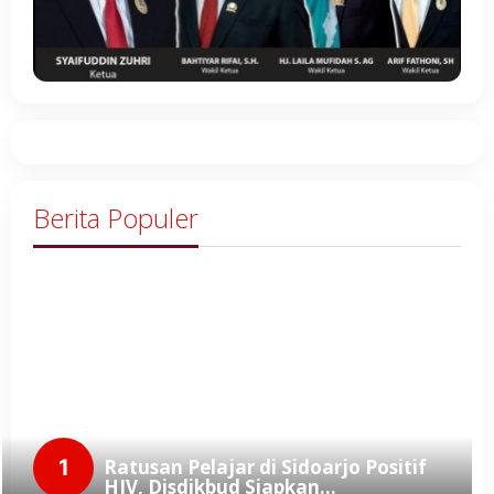
Berita Populer
1
Ratusan Pelajar di Sidoarjo Positif
HIV, Disdikbud Siapkan…