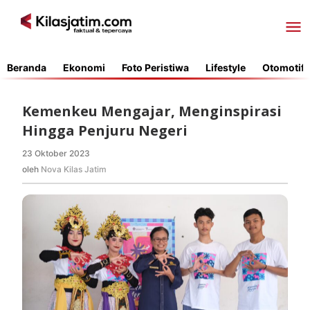
Lewati
ke
konten
Beranda
Ekonomi
Foto Peristiwa
Lifestyle
Otomotif
Kemenkeu Mengajar, Menginspirasi
Hingga Penjuru Negeri
23 Oktober 2023
oleh
Nova
oleh
Nova Kilas Jatim
Kilas
Jatim