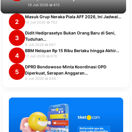
19 Juli 2026
815
Masuk Grup Neraka Piala AFF 2026, Ini Jadwal…
2
14 Juli 2026
762
Didit Hediprasetyo Bukan Orang Baru di Seni,
3
Tuduhan…
8 Juli 2026
697
BBM Nelayan Rp 15 Ribu Berlaku hingga Akhir…
4
17 Juli 2026
670
DPRD Bondowoso Minta Koordinasi OPD
5
Diperkuat, Serapan Anggaran…
8 Juli 2026
646