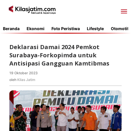
Lewati
ke
konten
Beranda
Ekonomi
Foto Peristiwa
Lifestyle
Otomotif
Deklarasi Damai 2024 Pemkot
Surabaya-Forkopimda untuk
Antisipasi Gangguan Kamtibmas
19 Oktober 2023
oleh
Kilas
oleh
Kilas Jatim
Jatim