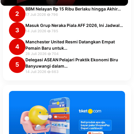
BBM Nelayan Rp 15 Ribu Berlaku hingga Akhir…
2
17 Juli 2026
796
Masuk Grup Neraka Piala AFF 2026, Ini Jadwal…
3
14 Juli 2026
785
Manchester United Resmi Datangkan Empat
4
Pemain Baru untuk…
28 Juli 2026
704
Delegasi ASEAN Pelajari Praktik Ekonomi Biru
5
Banyuwangi dalam…
14 Juli 2026
663