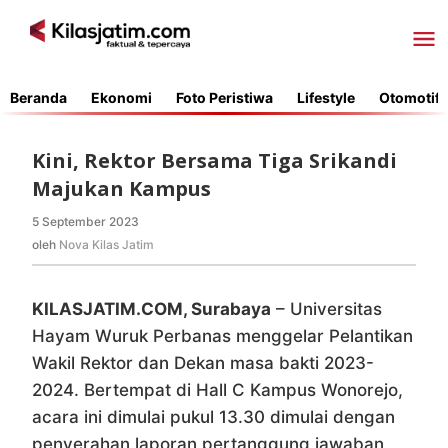
Lewati
ke
konten
Beranda
Ekonomi
Foto Peristiwa
Lifestyle
Otomotif
Kini, Rektor Bersama Tiga Srikandi
Majukan Kampus
5 September 2023
oleh
Nova
oleh
Nova Kilas Jatim
Kilas
Jatim
KILASJATIM.COM, Surabaya
– Universitas
Hayam Wuruk Perbanas menggelar Pelantikan
Wakil Rektor dan Dekan masa bakti 2023-
2024. Bertempat di Hall C Kampus Wonorejo,
acara ini dimulai pukul 13.30 dimulai dengan
penyerahan laporan pertanggung jawaban