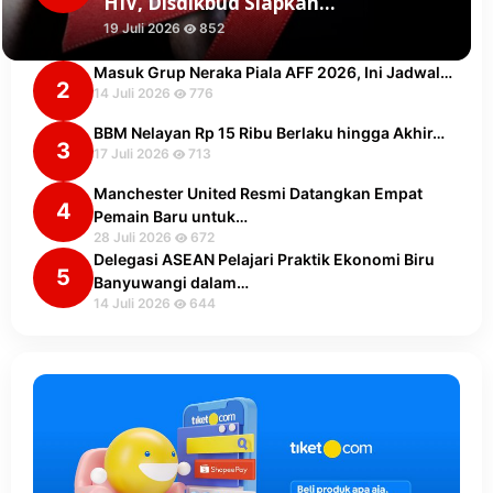
HIV, Disdikbud Siapkan…
19 Juli 2026
852
Masuk Grup Neraka Piala AFF 2026, Ini Jadwal…
2
14 Juli 2026
776
BBM Nelayan Rp 15 Ribu Berlaku hingga Akhir…
3
17 Juli 2026
713
Manchester United Resmi Datangkan Empat
4
Pemain Baru untuk…
28 Juli 2026
672
Delegasi ASEAN Pelajari Praktik Ekonomi Biru
5
Banyuwangi dalam…
14 Juli 2026
644