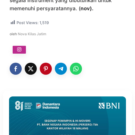
segala instrument yang dibutuhkan untuk
memenuhi persyaratannya. (
nov).
Post Views:
1,519
oleh
Nova Kilas Jatim