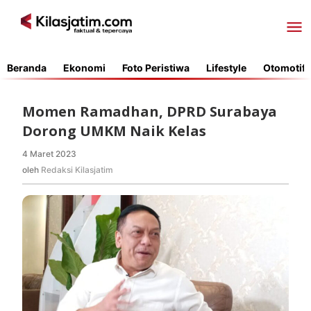
Lewati
ke
konten
Beranda
Ekonomi
Foto Peristiwa
Lifestyle
Otomotif
Momen Ramadhan, DPRD Surabaya
Dorong UMKM Naik Kelas
4 Maret 2023
oleh
Redaksi
oleh
Redaksi Kilasjatim
Kilasjatim