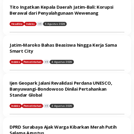
Tito Ingatkan Kepala Daerah Jatim-Bali: Korupsi
Berawal dari Penyalahgunaan Wewenang
Headline
Indeks
+1
5 Agustus 2026
Jatim-Maroko Bahas Beasiswa hingga Kerja Sama
Smart City
Indeks
Pemerintahan
+1
4 Agustus 2026
Ijen Geopark Jalani Revalidasi Perdana UNESCO,
Banyuwangi-Bondowoso Dinilai Pertahankan
Standar Global
Indeks
Pemerintahan
+1
4 Agustus 2026
DPRD Surabaya Ajak Warga Kibarkan Merah Putih
Selama Agustus