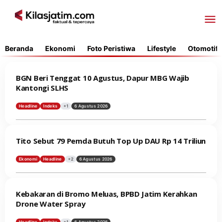
Lewati
ke
konten
Beranda
Ekonomi
Foto Peristiwa
Lifestyle
Otomotif
BGN Beri Tenggat 10 Agustus, Dapur MBG Wajib
Kantongi SLHS
Headline
Indeks
+1
6 Agustus 2026
Tito Sebut 79 Pemda Butuh Top Up DAU Rp 14 Triliun
Ekonomi
Headline
+2
6 Agustus 2026
Kebakaran di Bromo Meluas, BPBD Jatim Kerahkan
Drone Water Spray