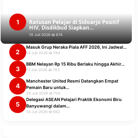
1
Ratusan Pelajar di Sidoarjo Positif
HIV, Disdikbud Siapkan…
19 Juli 2026
874
Masuk Grup Neraka Piala AFF 2026, Ini Jadwal…
2
14 Juli 2026
784
BBM Nelayan Rp 15 Ribu Berlaku hingga Akhir…
3
17 Juli 2026
783
Manchester United Resmi Datangkan Empat
4
Pemain Baru untuk…
28 Juli 2026
700
Delegasi ASEAN Pelajari Praktik Ekonomi Biru
5
Banyuwangi dalam…
14 Juli 2026
662