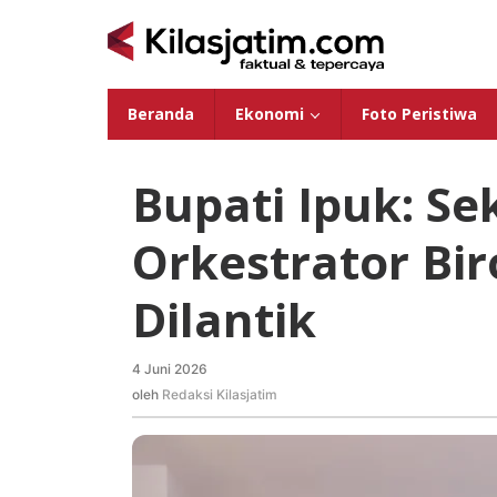
Lewati
ke
konten
Beranda
Ekonomi
Foto Peristiwa
Bupati Ipuk: Se
Orkestrator Bir
Dilantik
4 Juni 2026
oleh
Redaksi
oleh
Redaksi Kilasjatim
Kilasjatim