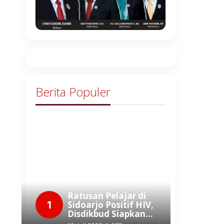
Berita Populer
Ratusan Pelajar di
1
Sidoarjo Positif HIV,
Disdikbud Siapkan…