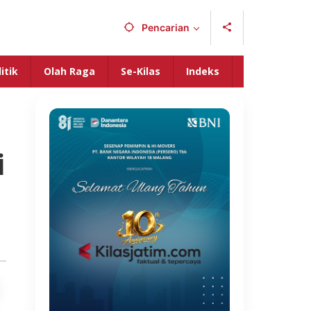
Pencarian
itik
Olah Raga
Se-Kilas
Indeks
i