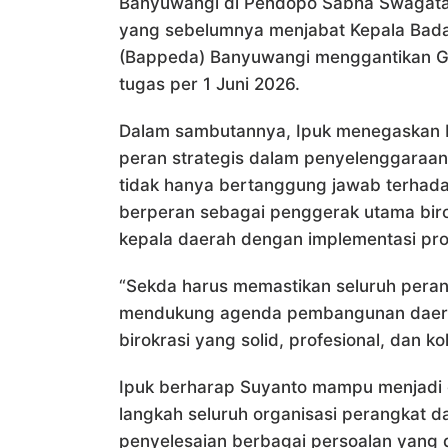
Banyuwangi di Pendopo Sabha Swagata 
yang sebelumnya menjabat Kepala Ba
(Bappeda) Banyuwangi menggantikan G
tugas per 1 Juni 2026.
Dalam sambutannya, Ipuk menegaskan ba
peran strategis dalam penyelenggaraa
tidak hanya bertanggung jawab terhadap
berperan sebagai penggerak utama biro
kepala daerah dengan implementasi pr
“Sekda harus memastikan seluruh peran
mendukung agenda pembangunan daerah, 
birokrasi yang solid, profesional, dan kol
Ipuk berharap Suyanto mampu menjadi o
langkah seluruh organisasi perangkat 
penyelesaian berbagai persoalan yang 