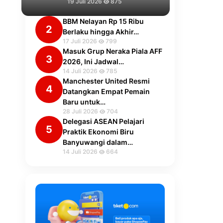
19 Juli 2026
875
BBM Nelayan Rp 15 Ribu
2
Berlaku hingga Akhir…
17 Juli 2026
799
Masuk Grup Neraka Piala AFF
3
2026, Ini Jadwal…
14 Juli 2026
785
Manchester United Resmi
4
Datangkan Empat Pemain
Baru untuk…
28 Juli 2026
704
Delegasi ASEAN Pelajari
5
Praktik Ekonomi Biru
Banyuwangi dalam…
14 Juli 2026
664