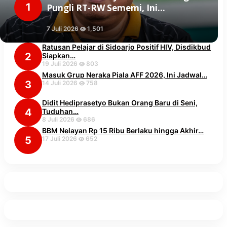
1
Pungli RT-RW Sememi, Ini…
7 Juli 2026
1,501
Ratusan Pelajar di Sidoarjo Positif HIV, Disdikbud
2
Siapkan…
19 Juli 2026
803
Masuk Grup Neraka Piala AFF 2026, Ini Jadwal…
3
14 Juli 2026
758
Didit Hediprasetyo Bukan Orang Baru di Seni,
4
Tuduhan…
8 Juli 2026
686
BBM Nelayan Rp 15 Ribu Berlaku hingga Akhir…
5
17 Juli 2026
652