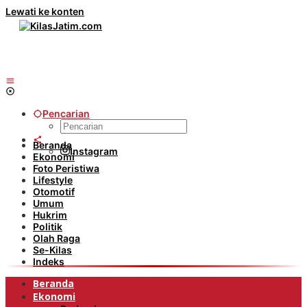
Lewati ke konten
Pencarian
Beranda
Instagram
Ekonomi
Foto Peristiwa
Lifestyle
Otomotif
Umum
Hukrim
Politik
Olah Raga
Se-Kilas
Indeks
Beranda
Ekonomi