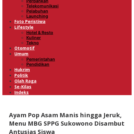
Perbankan
Telekomunikasi
Pelabuhan
Launching
Foto Peristiwa
Lifestyle
Hotel & Resto
Kuliner
Tekno
Otomotif
Umum
Pemerintahan
Pendidikan
Hukrim
Politik
Olah Raga
Se-Kilas
Indeks
Ayam Pop Asam Manis hingga Jeruk,
Menu MBG SPPG Sukowono Disambut
Antusias Siswa