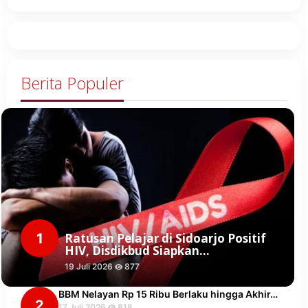
Berita Populer
1
Ratusan Pelajar di Sidoarjo Positif
HIV, Disdikbud Siapkan…
19 Juli 2026
877
BBM Nelayan Rp 15 Ribu Berlaku hingga Akhir…
2
17 Juli 2026
818