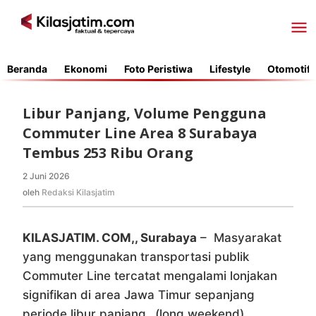
Lewati
ke
konten
Beranda
Ekonomi
Foto Peristiwa
Lifestyle
Otomotif
Libur Panjang, Volume Pengguna
Commuter Line Area 8 Surabaya
Tembus 253 Ribu Orang
2 Juni 2026
oleh
Redaksi
oleh
Redaksi Kilasjatim
Kilasjatim
KILASJATIM. COM,, Surabaya
– Masyarakat
yang menggunakan transportasi publik
Commuter Line tercatat mengalami lonjakan
signifikan di area Jawa Timur sepanjang
periode libur panjang _(long weekend)_