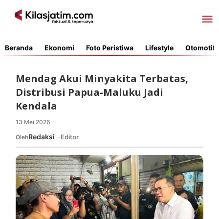
Lewati
ke
konten
Beranda
Ekonomi
Foto Peristiwa
Lifestyle
Otomotif
Mendag Akui Minyakita Terbatas,
Distribusi Papua-Maluku Jadi
Kendala
13 Mei 2026
oleh
Redaksi
Redaksi
Editor
Oleh