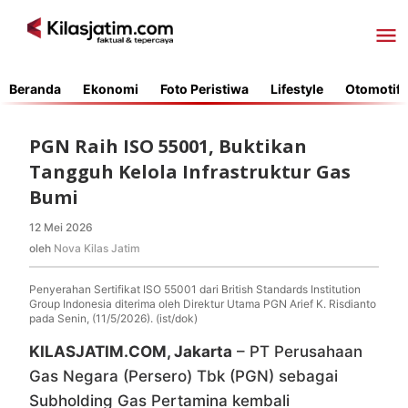
Lewati
ke
konten
Beranda
Ekonomi
Foto Peristiwa
Lifestyle
Otomotif
PGN Raih ISO 55001, Buktikan
Tangguh Kelola Infrastruktur Gas
Bumi
12 Mei 2026
oleh
Nova
oleh
Nova Kilas Jatim
Kilas
Jatim
Penyerahan Sertifikat ISO 55001 dari British Standards Institution
Group Indonesia diterima oleh Direktur Utama PGN Arief K. Risdianto
pada Senin, (11/5/2026). (ist/dok)
KILASJATIM.COM, Jakarta
– PT Perusahaan
Gas Negara (Persero) Tbk (PGN) sebagai
Subholding Gas Pertamina kembali