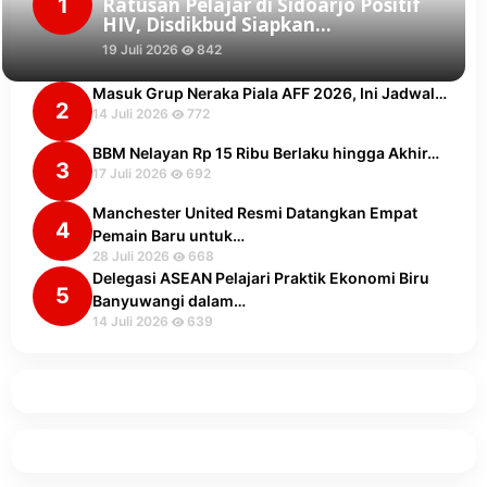
1
Ratusan Pelajar di Sidoarjo Positif
HIV, Disdikbud Siapkan…
19 Juli 2026
842
Masuk Grup Neraka Piala AFF 2026, Ini Jadwal…
2
14 Juli 2026
772
BBM Nelayan Rp 15 Ribu Berlaku hingga Akhir…
3
17 Juli 2026
692
Manchester United Resmi Datangkan Empat
4
Pemain Baru untuk…
28 Juli 2026
668
Delegasi ASEAN Pelajari Praktik Ekonomi Biru
5
Banyuwangi dalam…
14 Juli 2026
639