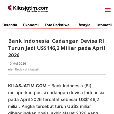
Lewati
ke
konten
Beranda
Ekonomi
Foto Peristiwa
Lifestyle
Otomotif
Bank Indonesia: Cadangan Devisa RI
Turun Jadi US$146,2 Miliar pada April
2026
10 Mei 2026
oleh
Redaksi
oleh
Redaksi Kilasjatim
Kilasjatim
KILASJATIM.COM
– Bank Indonesia (BI)
melaporkan posisi cadangan devisa Indonesia
pada April 2026 tercatat sebesar US$146,2
miliar. Angka tersebut turun US$2 miliar
dibandingkan posisi akhir Maret 2026 yang