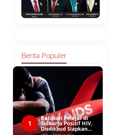
Berita Populer
Ratusan Pelajar di
1
Sidoarjo Positif HIV,
Disdikbud Siapkan…