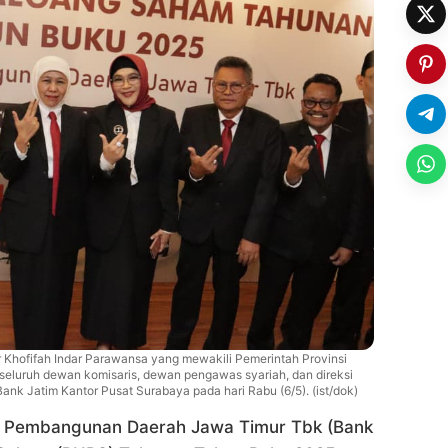
 Khofifah Indar Parawansa yang mewakili Pemerintah Provinsi
eluruh dewan komisaris, dewan pengawas syariah, dan direksi
ank Jatim Kantor Pusat Surabaya pada hari Rabu (6/5). (ist/dok)
 Pembangunan Daerah Jawa Timur Tbk (Bank