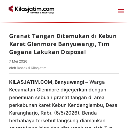
Lewati
ke
konten
Granat Tangan Ditemukan di Kebun
Karet Glenmore Banyuwangi, Tim
Gegana Lakukan Disposal
7 Mei 2026
oleh
Redaksi
oleh
Redaksi Kilasjatim
Kilasjatim
KILASJATIM.COM, Banyuwangi –
Warga
Kecamatan Glenmore digegerkan dengan
penemuan sebuah granat tangan di area
perkebunan karet Kebun Kendenglembu, Desa
Karangharjo, Rabu (6/5/2026). Benda
berbahaya tersebut langsung diamankan