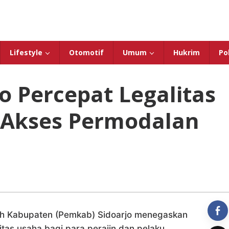
Lifestyle
Otomotif
Umum
Hukrim
Pol
o Percepat Legalitas
Akses Permodalan
h Kabupaten (Pemkab) Sidoarjo menegaskan
as usaha bagi para perajin dan pelaku