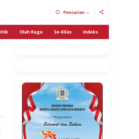
Pencarian
itik
Olah Raga
Se-Kilas
Indeks