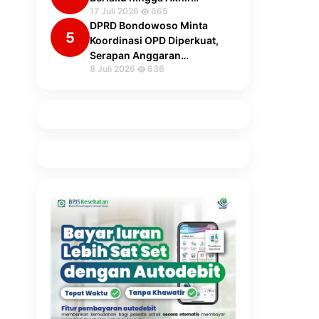
17 Juli 2026
665
DPRD Bondowoso Minta
5
Koordinasi OPD Diperkuat,
Serapan Anggaran…
8 Juli 2026
636