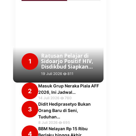
Ratusan Pelajar di
1
Sidoarjo Positif HIV,
Disdikbud Siapkan…
19 Juli 2026
811
Masuk Grup Neraka Piala AFF
2
2026, Ini Jadwal…
14 Juli 2026
760
Didit Hediprasetyo Bukan
3
Orang Baru di Seni,
Tuduhan…
8 Juli 2026
695
BBM Nelayan Rp 15 Ribu
4
Berlaku hingga Akhir…