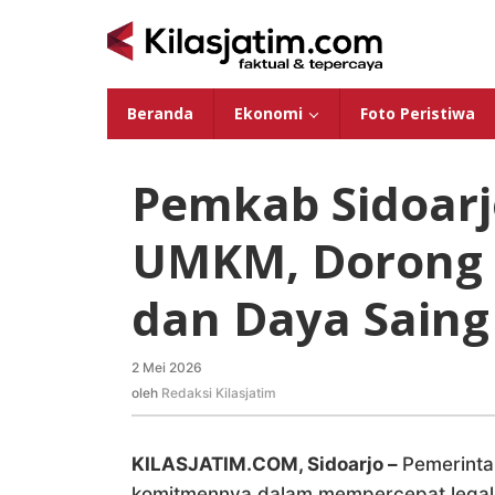
Lewati
ke
konten
Beranda
Ekonomi
Foto Peristiwa
Pemkab Sidoarj
UMKM, Dorong 
dan Daya Saing
2 Mei 2026
oleh
Redaksi
oleh
Redaksi Kilasjatim
Kilasjatim
KILASJATIM.COM, Sidoarjo –
Pemerinta
komitmennya dalam mempercepat legalit