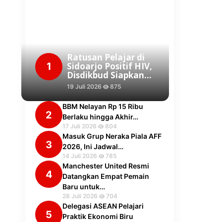
Ratusan Pelajar di
1
Sidoarjo Positif HIV,
Disdikbud Siapkan…
19 Juli 2026
875
BBM Nelayan Rp 15 Ribu
2
Berlaku hingga Akhir…
17 Juli 2026
804
Masuk Grup Neraka Piala AFF
3
2026, Ini Jadwal…
14 Juli 2026
785
Manchester United Resmi
4
Datangkan Empat Pemain
Baru untuk…
28 Juli 2026
704
Delegasi ASEAN Pelajari
5
Praktik Ekonomi Biru