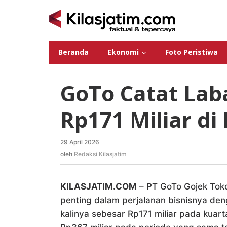
Lewati
ke
konten
Beranda
Ekonomi
Foto Peristiwa
GoTo Catat Lab
Rp171 Miliar di 
29 April 2026
oleh
Redaksi
oleh
Redaksi Kilasjatim
Kilasjatim
KILASJATIM.COM
– PT GoTo Gojek Tok
penting dalam perjalanan bisnisnya de
kalinya sebesar Rp171 miliar pada kuartal