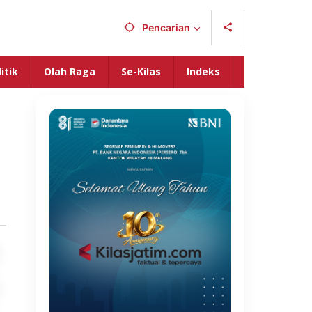
Pencarian
itik
Olah Raga
Se-Kilas
Indeks