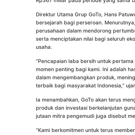
Rp367 miliar pada periode yang sama 
Direktur Utama Grup GoTo, Hans Patuw
bersejarah bagi perseroan. Menurutnya,
perusahaan dalam mendorong pertumbuh
serta menciptakan nilai bagi seluruh ek
usaha.
“Pencapaian laba bersih untuk pertama 
momen penting bagi kami. Ini adalah has
dalam mengembangkan produk, meningka
terbaik bagi masyarakat Indonesia,” uja
Ia menambahkan, GoTo akan terus menga
produk dan investasi berkelanjutan g
jutaan mitra pengemudi juga disebut men
“Kami berkomitmen untuk terus member