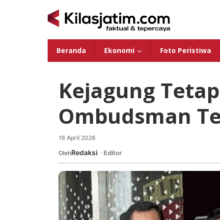
Lewati
ke
konten
Beranda
Ekonomi
Foto Peristiwa
Kejagung Teta
Ombudsman Ter
16 April 2026
oleh
Redaksi
Redaksi
Editor
Oleh