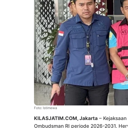
Foto: Istimewa
KILASJATIM.COM, Jakarta
– Kejaksaan
Ombudsman RI periode 2026-2031, Hery