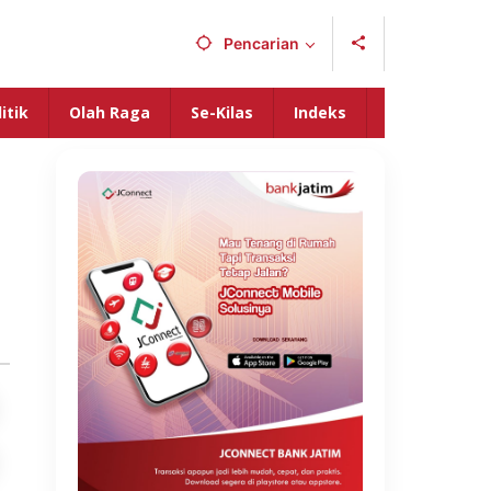
Pencarian
itik
Olah Raga
Se-Kilas
Indeks