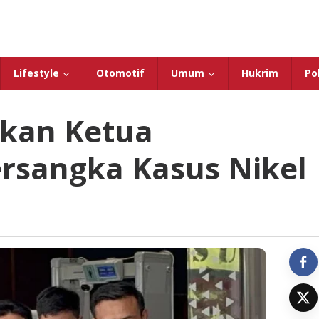
Lifestyle
Otomotif
Umum
Hukrim
Pol
pkan Ketua
sangka Kasus Nikel