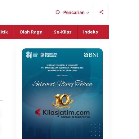
Pencarian
itik
Olah Raga
Se-Kilas
Indeks