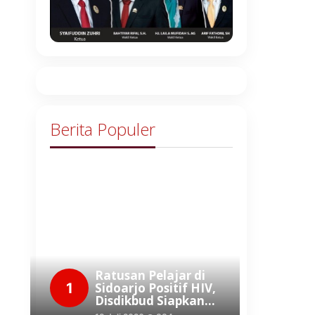
Berita Populer
Ratusan Pelajar di
1
Sidoarjo Positif HIV,
Disdikbud Siapkan…