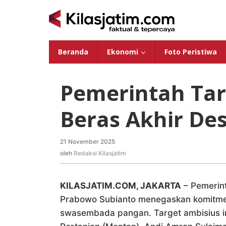
Lewati
ke
konten
Beranda
Ekonomi
Foto Peristiwa
Pemerintah Ta
Beras Akhir De
21 November 2025
oleh
Redaksi
oleh
Redaksi Kilasjatim
Kilasjatim
KILASJATIM.COM, JAKARTA
– Pemerin
Prabowo Subianto menegaskan komitm
swasembada pangan. Target ambisius in