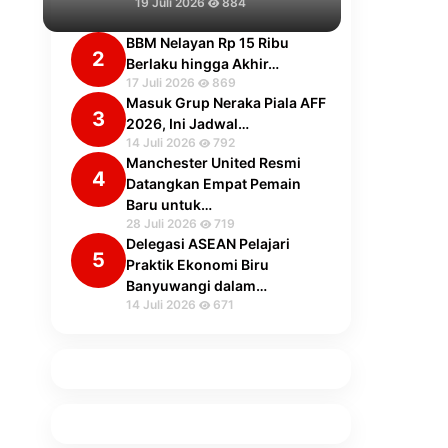
19 Juli 2026
884
BBM Nelayan Rp 15 Ribu
2
Berlaku hingga Akhir…
17 Juli 2026
869
Masuk Grup Neraka Piala AFF
3
2026, Ini Jadwal…
14 Juli 2026
792
Manchester United Resmi
4
Datangkan Empat Pemain
Baru untuk…
28 Juli 2026
719
Delegasi ASEAN Pelajari
5
Praktik Ekonomi Biru
Banyuwangi dalam…
14 Juli 2026
671