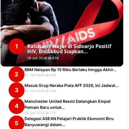
1
Ratusan Pelajar di Sidoarjo Positif
HIV, Disdikbud Siapkan…
19 Juli 2026
878
BBM Nelayan Rp 15 Ribu Berlaku hingga Akhir…
2
17 Juli 2026
836
Masuk Grup Neraka Piala AFF 2026, Ini Jadwal…
3
14 Juli 2026
788
Manchester United Resmi Datangkan Empat
4
Pemain Baru untuk…
28 Juli 2026
710
Delegasi ASEAN Pelajari Praktik Ekonomi Biru
5
Banyuwangi dalam…