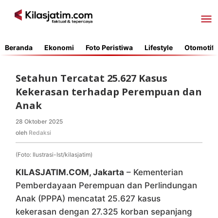
Lewati
ke
konten
Beranda
Ekonomi
Foto Peristiwa
Lifestyle
Otomotif
Setahun Tercatat 25.627 Kasus
Kekerasan terhadap Perempuan dan
Anak
28 Oktober 2025
oleh
Redaksi
oleh
Redaksi
(Foto: Ilustrasi-Ist/kilasjatim)
KILASJATIM.COM, Jakarta
– Kementerian
Pemberdayaan Perempuan dan Perlindungan
Anak (PPPA) mencatat 25.627 kasus
kekerasan dengan 27.325 korban sepanjang