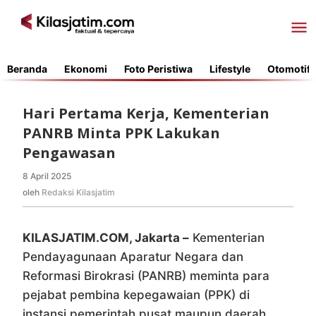
Lewati
ke
konten
Beranda
Ekonomi
Foto Peristiwa
Lifestyle
Otomotif
Hari Pertama Kerja, Kementerian
PANRB Minta PPK Lakukan
Pengawasan
8 April 2025
oleh
Redaksi
oleh
Redaksi Kilasjatim
Kilasjatim
KILASJATIM.COM, Jakarta –
Kementerian
Pendayagunaan Aparatur Negara dan
Reformasi Birokrasi (PANRB) meminta para
pejabat pembina kepegawaian (PPK) di
instansi pemerintah pusat maupun daerah