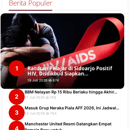
Berita Populer
1
Ratusan Pelajar di Sidoarjo Positif
HIV, Disdikbud Siapkan…
19 Juli 2026
874
BBM Nelayan Rp 15 Ribu Berlaku hingga Akhir…
2
17 Juli 2026
789
Masuk Grup Neraka Piala AFF 2026, Ini Jadwal…
3
14 Juli 2026
784
Manchester United Resmi Datangkan Empat
4
Pemain Baru untuk…