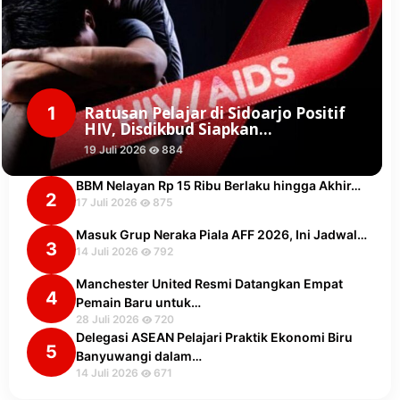
1
Ratusan Pelajar di Sidoarjo Positif
HIV, Disdikbud Siapkan…
19 Juli 2026
884
BBM Nelayan Rp 15 Ribu Berlaku hingga Akhir…
2
17 Juli 2026
875
Masuk Grup Neraka Piala AFF 2026, Ini Jadwal…
3
14 Juli 2026
792
Manchester United Resmi Datangkan Empat
4
Pemain Baru untuk…
28 Juli 2026
720
Delegasi ASEAN Pelajari Praktik Ekonomi Biru
5
Banyuwangi dalam…
14 Juli 2026
671