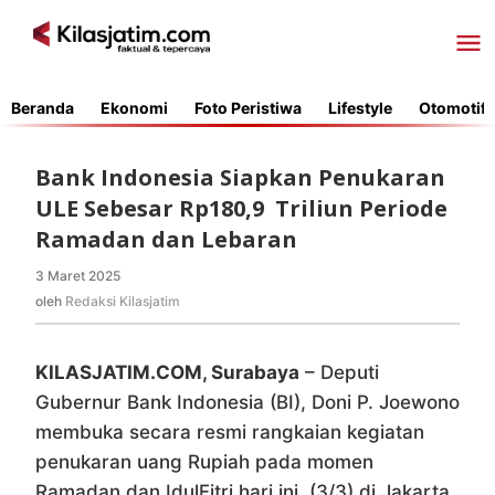
Lewati
ke
konten
Beranda
Ekonomi
Foto Peristiwa
Lifestyle
Otomotif
Bank Indonesia Siapkan Penukaran
ULE Sebesar Rp180,9 Triliun Periode
Ramadan dan Lebaran
3 Maret 2025
oleh
Redaksi
oleh
Redaksi Kilasjatim
Kilasjatim
KILASJATIM.COM, Surabaya
– Deputi
Gubernur Bank Indonesia (BI), Doni P. Joewono
membuka secara resmi rangkaian kegiatan
penukaran uang Rupiah pada momen
Ramadan dan IdulFitri hari ini (3/3) di Jakarta.