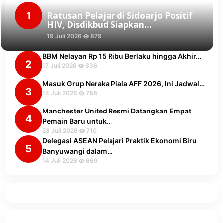
1
Ratusan Pelajar di Sidoarjo Positif
HIV, Disdikbud Siapkan…
19 Juli 2026
879
BBM Nelayan Rp 15 Ribu Berlaku hingga Akhir…
2
17 Juli 2026
836
Masuk Grup Neraka Piala AFF 2026, Ini Jadwal…
3
14 Juli 2026
788
Manchester United Resmi Datangkan Empat
4
Pemain Baru untuk…
28 Juli 2026
710
Delegasi ASEAN Pelajari Praktik Ekonomi Biru
5
Banyuwangi dalam…
14 Juli 2026
669