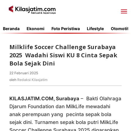
Lewati
ke
konten
Beranda
Ekonomi
Foto Peristiwa
Lifestyle
Otomotif
Milklife Soccer Challenge Surabaya
2025 Wadahi Siswi KU 8 Cinta Sepak
Bola Sejak Dini
22 Februari 2025
oleh
Redaksi
oleh
Redaksi Kilasjatim
Kilasjatim
KILASJATIM.COM, Surabaya
– Bakti Olahraga
Djarum Foundation dan MilkLife mewadahi
anak perempuan yang pecinta sepak bola
sejak dini. Turnamen sepak bola putri MilkLife
Soccer Challenge Surabaya 2025 digarapkan