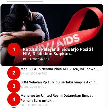
1
Ratusan Pelajar di Sidoarjo Positif
HIV, Disdikbud Siapkan…
19 Juli 2026
869
Masuk Grup Neraka Piala AFF 2026, Ini Jadwal…
2
14 Juli 2026
782
BBM Nelayan Rp 15 Ribu Berlaku hingga Akhir…
3
17 Juli 2026
770
Manchester United Resmi Datangkan Empat
4
Pemain Baru untuk…
28 Juli 2026
694