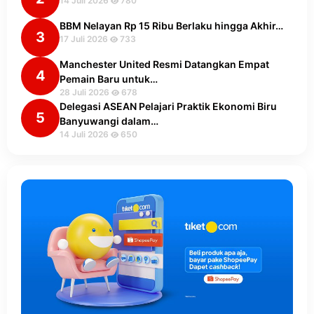
14 Juli 2026
780
BBM Nelayan Rp 15 Ribu Berlaku hingga Akhir…
3
17 Juli 2026
733
Manchester United Resmi Datangkan Empat
4
Pemain Baru untuk…
28 Juli 2026
678
Delegasi ASEAN Pelajari Praktik Ekonomi Biru
5
Banyuwangi dalam…
14 Juli 2026
650