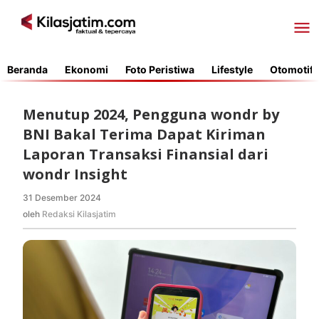
Lewati
ke
konten
Beranda
Ekonomi
Foto Peristiwa
Lifestyle
Otomotif
Menutup 2024, Pengguna wondr by
BNI Bakal Terima Dapat Kiriman
Laporan Transaksi Finansial dari
wondr Insight
31 Desember 2024
oleh
Redaksi
oleh
Redaksi Kilasjatim
Kilasjatim