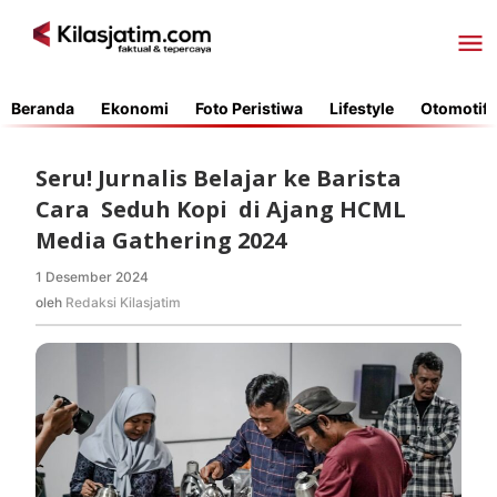
Lewati
ke
konten
Beranda
Ekonomi
Foto Peristiwa
Lifestyle
Otomotif
Seru! Jurnalis Belajar ke Barista
Cara Seduh Kopi di Ajang HCML
Media Gathering 2024
1 Desember 2024
oleh
Redaksi
oleh
Redaksi Kilasjatim
Kilasjatim