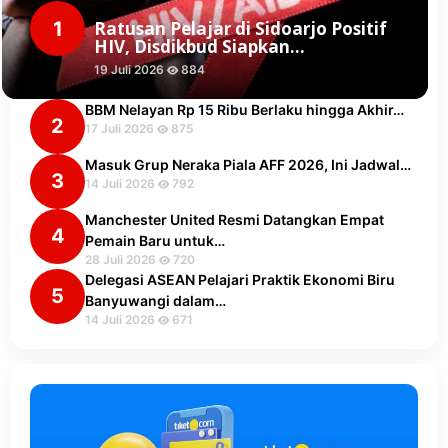
1
Ratusan Pelajar di Sidoarjo Positif
HIV, Disdikbud Siapkan…
19 Juli 2026
884
BBM Nelayan Rp 15 Ribu Berlaku hingga Akhir…
2
17 Juli 2026
875
Masuk Grup Neraka Piala AFF 2026, Ini Jadwal…
3
14 Juli 2026
792
Manchester United Resmi Datangkan Empat
4
Pemain Baru untuk…
28 Juli 2026
720
Delegasi ASEAN Pelajari Praktik Ekonomi Biru
5
Banyuwangi dalam…
14 Juli 2026
671