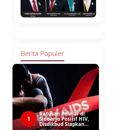
Berita Populer
Ratusan Pelajar di
1
Sidoarjo Positif HIV,
Disdikbud Siapkan…