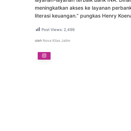
layanan-layanan terbaik Bank INA. Dih
meningkatkan akses ke layanan perbanka
literasi keuangan.” pungkas Henry Koenai
Post Views:
2,499
oleh
Nova Kilas Jatim