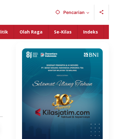
Pencarian
itik
Olah Raga
Se-Kilas
Indeks