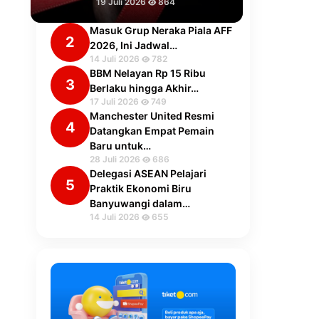
19 Juli 2026
864
Masuk Grup Neraka Piala AFF
2
2026, Ini Jadwal…
14 Juli 2026
782
BBM Nelayan Rp 15 Ribu
3
Berlaku hingga Akhir…
17 Juli 2026
749
Manchester United Resmi
4
Datangkan Empat Pemain
Baru untuk…
28 Juli 2026
686
Delegasi ASEAN Pelajari
5
Praktik Ekonomi Biru
Banyuwangi dalam…
14 Juli 2026
655