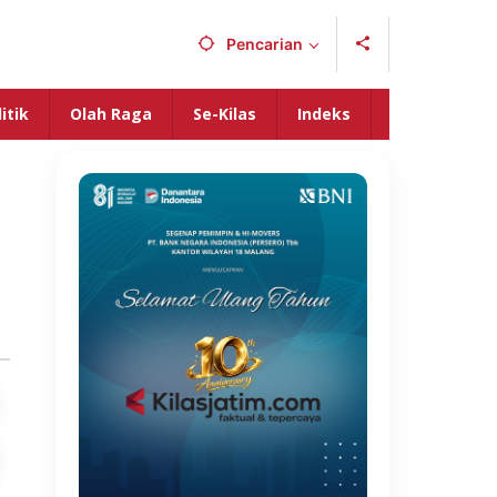
Pencarian
itik
Olah Raga
Se-Kilas
Indeks