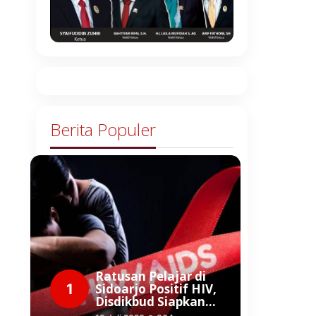
Berita Populer
Ratusan Pelajar di
1
Sidoarjo Positif HIV,
Disdikbud Siapkan…