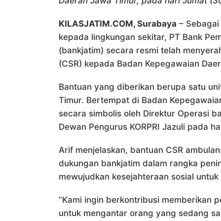
Daerah Jawa Timur, pada hari Jumat (30/
KILASJATIM.COM, Surabaya
– Sebagai 
kepada lingkungan sekitar, PT Bank P
(bankjatim) secara resmi telah menyera
(CSR) kepada Badan Kepegawaian Daera
Bantuan yang diberikan berupa satu uni
Timur. Bertempat di Badan Kepegawaia
secara simbolis oleh Direktur Operasi b
Dewan Pengurus KORPRI Jazuli pada har
Arif menjelaskan, bantuan CSR ambulans
dukungan bankjatim dalam rangka peni
mewujudkan kesejahteraan sosial untuk
”Kami ingin berkontribusi memberikan
untuk mengantar orang yang sedang sa