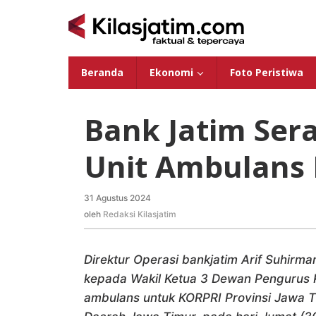
Lewati
ke
konten
Beranda
Ekonomi
Foto Peristiwa
Bank Jatim Ser
Unit Ambulans 
31 Agustus 2024
oleh
Redaksi
oleh
Redaksi Kilasjatim
Kilasjatim
Direktur Operasi bankjatim Arif Suhirm
kepada Wakil Ketua 3 Dewan Pengurus KO
ambulans untuk KORPRI Provinsi Jawa 