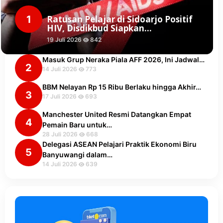
1
Ratusan Pelajar di Sidoarjo Positif
HIV, Disdikbud Siapkan…
19 Juli 2026
842
Masuk Grup Neraka Piala AFF 2026, Ini Jadwal…
2
14 Juli 2026
773
BBM Nelayan Rp 15 Ribu Berlaku hingga Akhir…
3
17 Juli 2026
693
Manchester United Resmi Datangkan Empat
4
Pemain Baru untuk…
28 Juli 2026
668
Delegasi ASEAN Pelajari Praktik Ekonomi Biru
5
Banyuwangi dalam…
14 Juli 2026
639