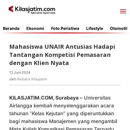
Lewati
ke
konten
Beranda
Ekonomi
Foto Peristiwa
Lifestyle
Otomotif
Mahasiswa UNAIR Antusias Hadapi
Tantangan Kompetisi Pemasaran
dengan Klien Nyata
12 Juni 2024
oleh
Redaksi
oleh
Redaksi Kilasjatim
Kilasjatim
KILASJATIM.COM, Surabaya –
Universitas
Airlangga kembali menyelenggarakan acara
tahunan “Kelas Kejutan” yang diperuntukkan
bagi mahasiswa Manajemen yang mengambil
Mata Kuliah Komunikasi Pemasaran Terpadu.