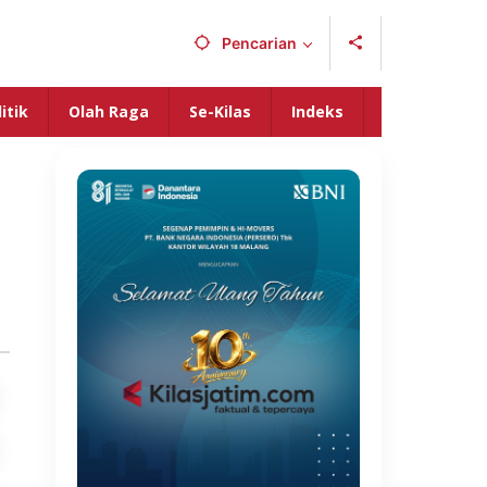
Pencarian
itik
Olah Raga
Se-Kilas
Indeks