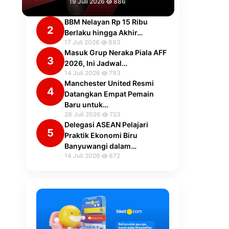
19 Juli 2026
886
BBM Nelayan Rp 15 Ribu
2
Berlaku hingga Akhir…
17 Juli 2026
883
Masuk Grup Neraka Piala AFF
3
2026, Ini Jadwal…
14 Juli 2026
793
Manchester United Resmi
4
Datangkan Empat Pemain
Baru untuk…
28 Juli 2026
723
Delegasi ASEAN Pelajari
5
Praktik Ekonomi Biru
Banyuwangi dalam…
14 Juli 2026
672