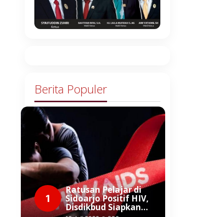
Berita Populer
Ratusan Pelajar di
1
Sidoarjo Positif HIV,
Disdikbud Siapkan…