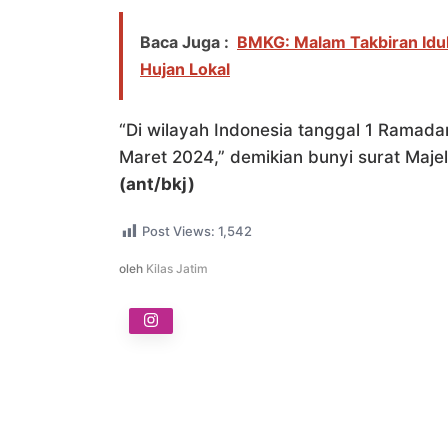
Baca Juga :
BMKG: Malam Takbiran Idul
Hujan Lokal
“Di wilayah Indonesia tanggal 1 Ramadan
Maret 2024,” demikian bunyi surat Maje
(ant/bkj)
Post Views:
1,542
oleh
Kilas Jatim