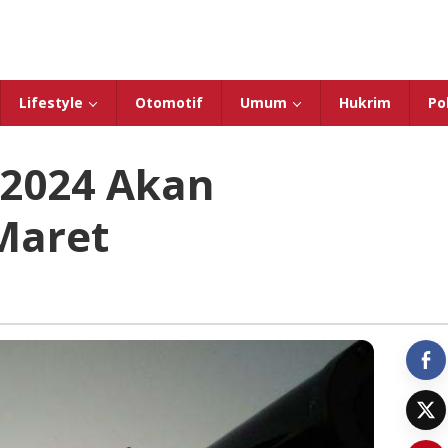
Lifestyle
Otomotif
Umum
Hukrim
Pol
2024 Akan
Maret