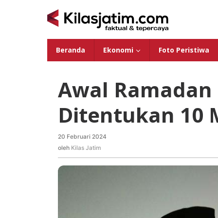
Lewati
ke
konten
Beranda
Ekonomi
Foto Peristiwa
Awal Ramadan 
Ditentukan 10 
20 Februari 2024
oleh
Kilas
oleh
Kilas Jatim
Jatim