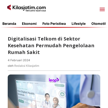
Lewati
ke
konten
Beranda
Ekonomi
Foto Peristiwa
Lifestyle
Otomotif
Digitalisasi Telkom di Sektor
Kesehatan Permudah Pengelolaan
Rumah Sakit
4 Februari 2024
oleh
Redaksi
oleh
Redaksi Kilasjatim
Kilasjatim