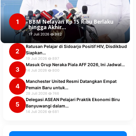
1
BBM Nelayan Rp 15 Ribu Berlaku
hingga Akhir…
17 Juli 2026
982
Ratusan Pelajar di Sidoarjo Positif HIV, Disdikbud
2
Siapkan…
19 Juli 2026
897
Masuk Grup Neraka Piala AFF 2026, Ini Jadwal…
3
14 Juli 2026
800
Manchester United Resmi Datangkan Empat
4
Pemain Baru untuk…
28 Juli 2026
746
Delegasi ASEAN Pelajari Praktik Ekonomi Biru
5
Banyuwangi dalam…
14 Juli 2026
681