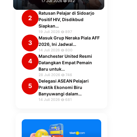
17 Juli 2026
982
Ratusan Pelajar di Sidoarjo
2
Positif HIV, Disdikbud
Siapkan…
19 Juli 2026
897
Masuk Grup Neraka Piala AFF
3
2026, Ini Jadwal…
14 Juli 2026
800
Manchester United Resmi
4
Datangkan Empat Pemain
Baru untuk…
28 Juli 2026
746
Delegasi ASEAN Pelajari
5
Praktik Ekonomi Biru
Banyuwangi dalam…
14 Juli 2026
681