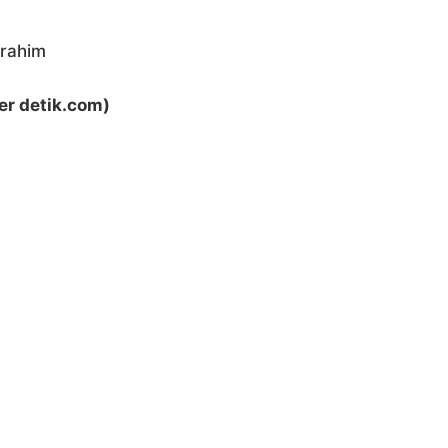
brahim
r detik.com)