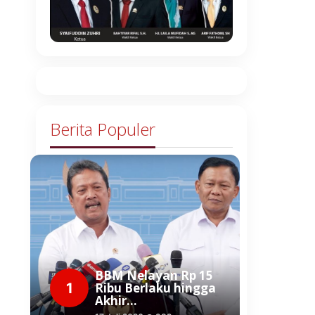
Berita Populer
BBM Nelayan Rp 15
1
Ribu Berlaku hingga
Akhir…