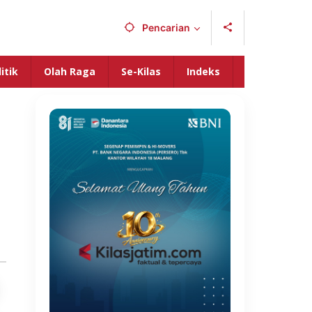
Pencarian
itik
Olah Raga
Se-Kilas
Indeks