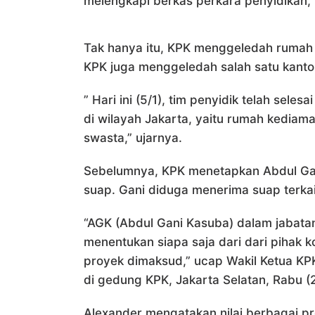
melengkapi berkas perkara penyidikan,
Tak hanya itu, KPK menggeledah rumah 
KPK juga menggeledah salah satu kanto
” Hari ini (5/1), tim penyidik telah se
di wilayah Jakarta, yaitu rumah kediam
swasta,” ujarnya.
Sebelumnya, KPK menetapkan Abdul Ga
suap. Gani diduga menerima suap terkait
“AGK (Abdul Gani Kasuba) dalam jabata
menentukan siapa saja dari dari pihak 
proyek dimaksud,” ucap Wakil Ketua KP
di gedung KPK, Jakarta Selatan, Rabu (2
Alexander mengatakan nilai berbagai pro