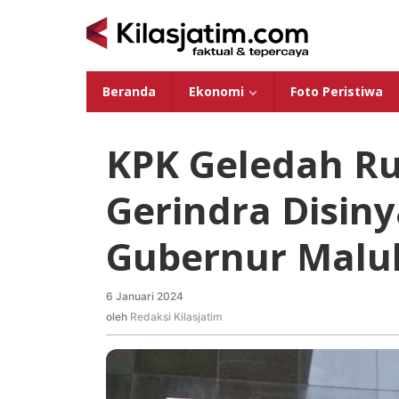
Lewati
ke
konten
Beranda
Ekonomi
Foto Peristiwa
KPK Geledah Ru
Gerindra Disiny
Gubernur Malu
6 Januari 2024
oleh
Redaksi
oleh
Redaksi Kilasjatim
Kilasjatim