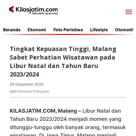
Lewati
ke
konten
Beranda
Ekonomi
Foto Peristiwa
Lifestyle
Otomotif
Tingkat Kepuasan Tinggi, Malang
Sabet Perhatian Wisatawan pada
Libur Natal dan Tahun Baru
2023/2024
29 Desember 2023
oleh
Redaksi
oleh
Redaksi Kilasjatim
Kilasjatim
KILASJATIM.COM, Malang –
Libur Natal dan
Tahun Baru 2023/2024 menjadi momen yang
ditunggu-tunggu oleh banyak orang, termasuk
wisatawan. Di Jawa Timur, Malang menjadi