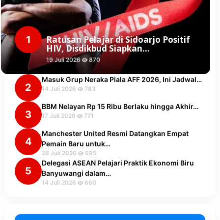
1
Ratusan Pelajar di Sidoarjo Positif
HIV, Disdikbud Siapkan…
19 Juli 2026
870
Masuk Grup Neraka Piala AFF 2026, Ini Jadwal…
2
14 Juli 2026
783
BBM Nelayan Rp 15 Ribu Berlaku hingga Akhir…
3
17 Juli 2026
771
Manchester United Resmi Datangkan Empat
4
Pemain Baru untuk…
28 Juli 2026
695
Delegasi ASEAN Pelajari Praktik Ekonomi Biru
5
Banyuwangi dalam…
14 Juli 2026
660