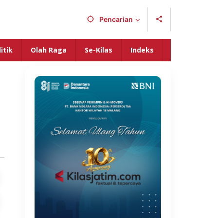
Pencarian
itik
Olah Raga
Se-Kilas
Indeks