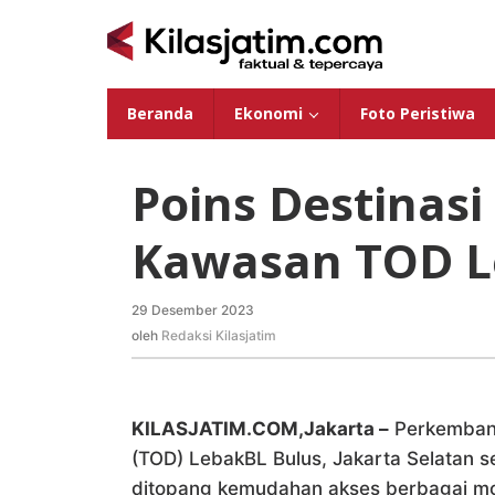
Lewati
ke
konten
Beranda
Ekonomi
Foto Peristiwa
Poins Destinasi
Kawasan TOD L
29 Desember 2023
oleh
Redaksi
oleh
Redaksi Kilasjatim
Kilasjatim
KILASJATIM.COM,Jakarta –
Perkembang
(TOD) LebakBL Bulus, Jakarta Selatan s
ditopang kemudahan akses berbagai mo