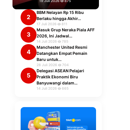
19 Juli 2026
875
BBM Nelayan Rp 15 Ribu
2
Berlaku hingga Akhir…
17 Juli 2026
811
Masuk Grup Neraka Piala AFF
3
2026, Ini Jadwal…
14 Juli 2026
785
Manchester United Resmi
4
Datangkan Empat Pemain
Baru untuk…
28 Juli 2026
704
Delegasi ASEAN Pelajari
5
Praktik Ekonomi Biru
Banyuwangi dalam…
14 Juli 2026
665