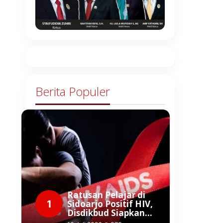
Berita Populer
Ratusan Pelajar di
1
Sidoarjo Positif HIV,
Disdikbud Siapkan…