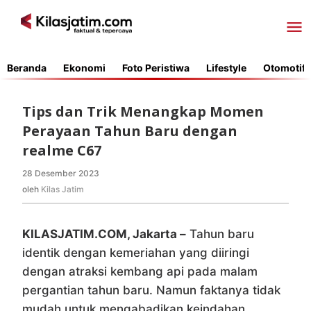
Lewati
ke
konten
Beranda
Ekonomi
Foto Peristiwa
Lifestyle
Otomotif
Tips dan Trik Menangkap Momen
Perayaan Tahun Baru dengan
realme C67
28 Desember 2023
oleh
Kilas
oleh
Kilas Jatim
Jatim
KILASJATIM.COM, Jakarta –
Tahun baru
identik dengan kemeriahan yang diiringi
dengan atraksi kembang api pada malam
pergantian tahun baru. Namun faktanya tidak
mudah untuk mengabadikan keindahan