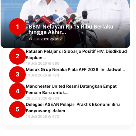
1
BBM Nelayan Rp 15 Ribu Berlaku
hingga Akhir…
17 Juli 2026
892
Ratusan Pelajar di Sidoarjo Positif HIV, Disdikbud
2
Siapkan…
19 Juli 2026
888
Masuk Grup Neraka Piala AFF 2026, Ini Jadwal…
3
14 Juli 2026
793
Manchester United Resmi Datangkan Empat
4
Pemain Baru untuk…
28 Juli 2026
724
Delegasi ASEAN Pelajari Praktik Ekonomi Biru
5
Banyuwangi dalam…
14 Juli 2026
672