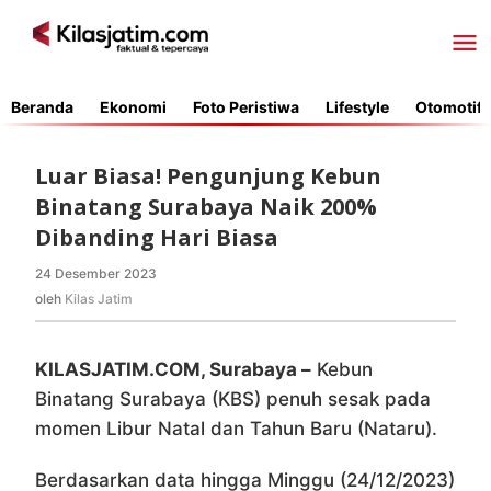
Lewati
ke
konten
Beranda
Ekonomi
Foto Peristiwa
Lifestyle
Otomotif
Luar Biasa! Pengunjung Kebun
Binatang Surabaya Naik 200%
Dibanding Hari Biasa
24 Desember 2023
oleh
Kilas
oleh
Kilas Jatim
Jatim
KILASJATIM.COM, Surabaya –
Kebun
Binatang Surabaya (KBS) penuh sesak pada
momen Libur Natal dan Tahun Baru (Nataru).
Berdasarkan data hingga Minggu (24/12/2023)