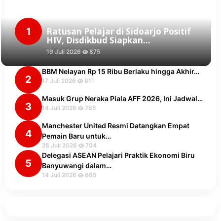
1
Ratusan Pelajar di Sidoarjo Positif
HIV, Disdikbud Siapkan…
19 Juli 2026
875
BBM Nelayan Rp 15 Ribu Berlaku hingga Akhir…
2
17 Juli 2026
811
Masuk Grup Neraka Piala AFF 2026, Ini Jadwal…
3
14 Juli 2026
785
Manchester United Resmi Datangkan Empat
4
Pemain Baru untuk…
28 Juli 2026
704
Delegasi ASEAN Pelajari Praktik Ekonomi Biru
5
Banyuwangi dalam…
14 Juli 2026
665