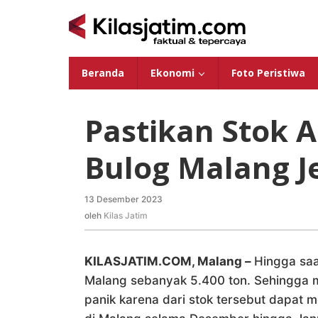
Lewati
ke
konten
Beranda
Ekonomi
Foto Peristiwa
Pastikan Stok 
Bulog Malang J
13 Desember 2023
oleh
Kilas
oleh
Kilas Jatim
Jatim
KILASJATIM.COM, Malang –
Hingga saa
Malang sebanyak 5.400 ton. Sehingga m
panik karena dari stok tersebut dapat