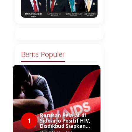
Berita Populer
Ratusan Pelajar di
1
Sidoarjo Positif HIV,
Disdikbud Siapkan…