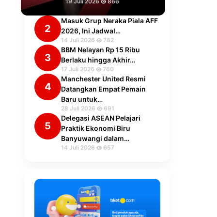
19 Juli 2026
866
Masuk Grup Neraka Piala AFF
2
2026, Ini Jadwal…
14 Juli 2026
782
BBM Nelayan Rp 15 Ribu
3
Berlaku hingga Akhir…
17 Juli 2026
760
Manchester United Resmi
4
Datangkan Empat Pemain
Baru untuk…
28 Juli 2026
691
Delegasi ASEAN Pelajari
5
Praktik Ekonomi Biru
Banyuwangi dalam…
14 Juli 2026
657