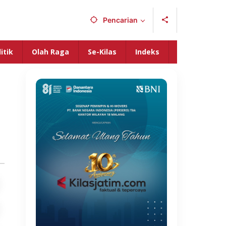
Pencarian
itik
Olah Raga
Se-Kilas
Indeks