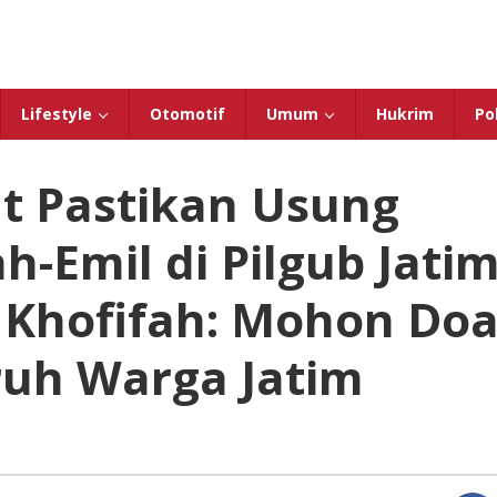
Lifestyle
Otomotif
Umum
Hukrim
Pol
t Pastikan Usung
h-Emil di Pilgub Jati
 Khofifah: Mohon Do
ruh Warga Jatim