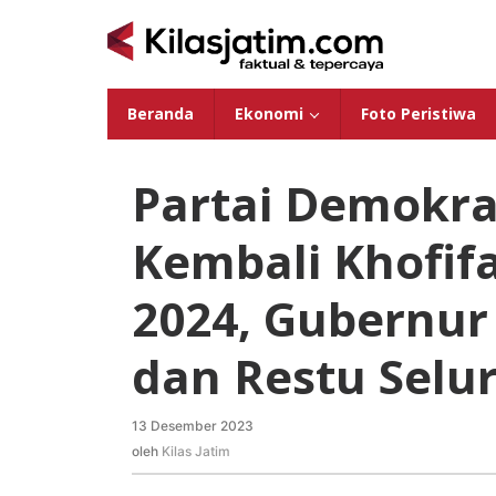
Lewati
ke
konten
Beranda
Ekonomi
Foto Peristiwa
Partai Demokra
Kembali Khofifa
2024, Gubernur
dan Restu Selu
13 Desember 2023
oleh
Kilas
oleh
Kilas Jatim
Jatim