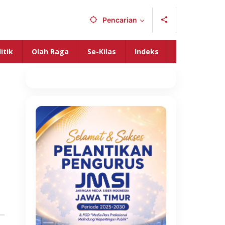
Pencarian
itik
Olah Raga
Se-Kilas
Indeks
m
a