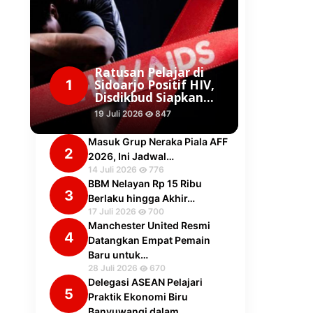
Ratusan Pelajar di
1
Sidoarjo Positif HIV,
Disdikbud Siapkan…
19 Juli 2026
847
Masuk Grup Neraka Piala AFF
2
2026, Ini Jadwal…
14 Juli 2026
776
BBM Nelayan Rp 15 Ribu
3
Berlaku hingga Akhir…
17 Juli 2026
700
Manchester United Resmi
4
Datangkan Empat Pemain
Baru untuk…
28 Juli 2026
670
Delegasi ASEAN Pelajari
5
Praktik Ekonomi Biru
Banyuwangi dalam…