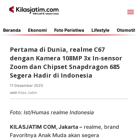
Lewati
ke
konten
Beranda
Ekonomi
Foto Peristiwa
Lifestyle
Otomotif
Pertama di Dunia, realme C67
dengan Kamera 108MP 3x In-sensor
Zoom dan Chipset Snapdragon 685
Segera Hadir di Indonesia
11 Desember 2023
oleh
Kilas
oleh
Kilas Jatim
Jatim
Foto: Ist/Humas realme Indonesia
KILASJATIM COM, Jakarta –
realme, brand
Favoritnya Anak Muda akan segera