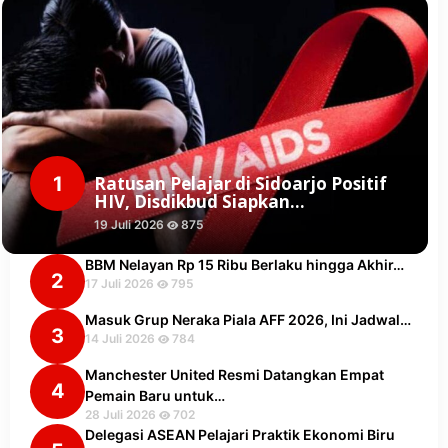
1
Ratusan Pelajar di Sidoarjo Positif
HIV, Disdikbud Siapkan…
19 Juli 2026
875
BBM Nelayan Rp 15 Ribu Berlaku hingga Akhir…
2
17 Juli 2026
795
Masuk Grup Neraka Piala AFF 2026, Ini Jadwal…
3
14 Juli 2026
784
Manchester United Resmi Datangkan Empat
4
Pemain Baru untuk…
28 Juli 2026
702
Delegasi ASEAN Pelajari Praktik Ekonomi Biru