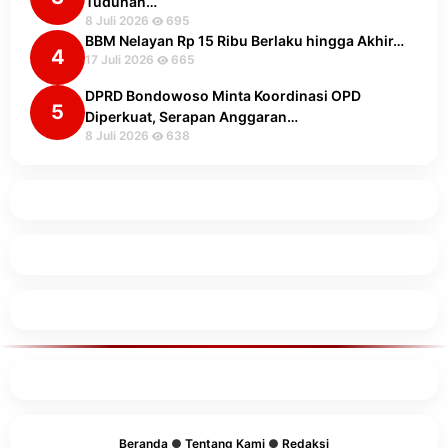
Tuduhan…
8 Juli 2026
695
BBM Nelayan Rp 15 Ribu Berlaku hingga Akhir…
4
17 Juli 2026
665
DPRD Bondowoso Minta Koordinasi OPD
5
Diperkuat, Serapan Anggaran…
8 Juli 2026
638
Beranda
●
Tentang Kami
●
Redaksi