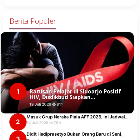
Berita Populer
1
Ratusan Pelajar di Sidoarjo Positif
HIV, Disdikbud Siapkan…
19 Juli 2026
811
Masuk Grup Neraka Piala AFF 2026, Ini Jadwal…
2
14 Juli 2026
760
Didit Hediprasetyo Bukan Orang Baru di Seni,
3