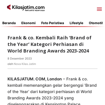
Lewati
ke
konten
Beranda
Ekonomi
Foto Peristiwa
Lifestyle
Otomotif
Frank & co. Kembali Raih ‘Brand of
the Year’ Kategori Perhiasan di
World Branding Awards 2023-2024
8 Desember 2023
oleh
Nova
oleh
Nova Kilas Jatim
Kilas
Jatim
KILASJATUM. COM, London
– Frank & co.
kembali memenangkan gelar bergengsi ‘Brand
of the Year’ dari kategori perhiasan di World
Branding Awards 2023-2024 yang
diselenggarakan di Kensington Palace,